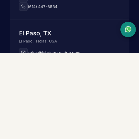
(614) 447-6534
El Paso, TX
El Paso, Texas, USA
sales@lubricantesrino.com
+1 (915) 979-7339
LUBRICANTES
Y PROYECTOS