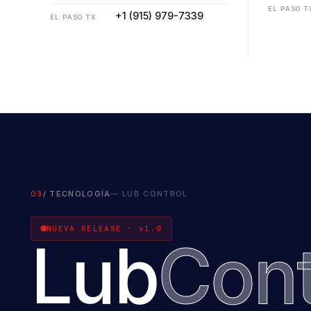
EL PASO T
+1 (915) 979-7339
EL PASO TX
03
/ TECNOLOGÍA
— LUB CONTROL
NUEVA RELEASE · v1.0
Lub
Cont