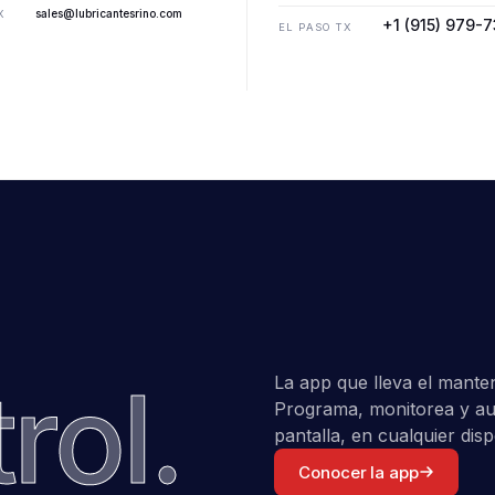
sales@lubricantesrino.com
X
+1 (915) 979-
EL PASO TX
rol.
La app que lleva el manteni
Programa, monitorea y aud
pantalla, en cualquier disp
Conocer la app