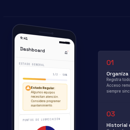
9:41
Dashboard
01
ESTADO GENERAL
Organiza 
Salud de Equipos
1/2 · 50%
Registra tod
Acceso remot
Estado Regular:
⚠
siempre sinc
Algunos equipos
necesitan atención.
Considera programar
mantenimiento.
03
PUNTOS DE LUBRICACIÓN
Historial