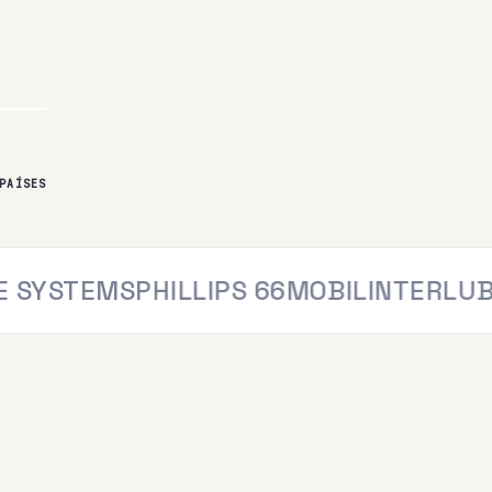
PAÍSES
STEMS
PHILLIPS 66
MOBIL
INTERLUB
GLU