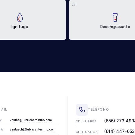
19
Ignifugo
Desengrasante
MAIL
TELÉFONO
ventas@lubricantesrino.com
(656) 273 499
EZ
CD. JUÁREZ
ventasch@lubricantesrino.com
UA
(614) 447-65
CHIHUAHUA