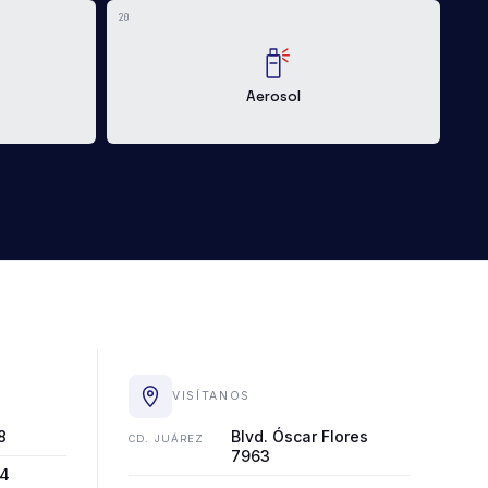
20
Aerosol
VISÍTANOS
8
Blvd. Óscar Flores
CD. JUÁREZ
7963
34