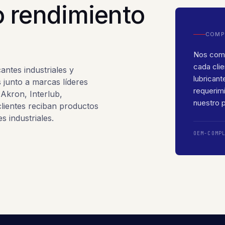
o rendimiento
COMP
Nos comp
cada cli
antes industriales y
lubricant
s junto a marcas líderes
requerim
Akron, Interlub,
nuestro 
lientes reciban productos
s industriales.
OEM-COMP