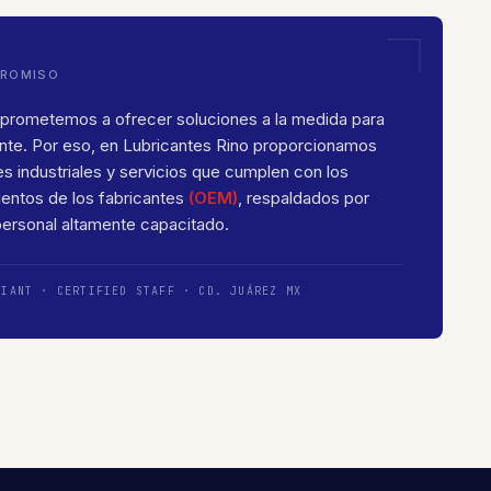
ROMISO
rometemos a ofrecer soluciones a la medida para
ente. Por eso, en Lubricantes Rino proporcionamos
es industriales y servicios que cumplen con los
ientos de los fabricantes
(OEM)
, respaldados por
personal altamente capacitado.
LIANT · CERTIFIED STAFF · CD. JUÁREZ MX