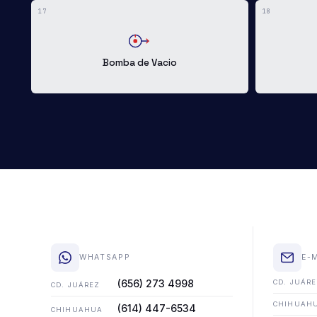
17
18
Bomba de Vacio
WHATSAPP
E-
(656) 273 4998
CD. JUÁR
CD. JUÁREZ
CHIHUAH
(614) 447-6534
CHIHUAHUA