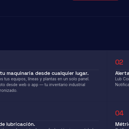
02
tu maquinaria desde cualquier lugar.
Alert
os tus equipos, líneas y plantas en un solo panel.
Lub Con
o desde web o app — tu inventario industrial
Notific
ronizado.
04
 de lubricación.
Métri