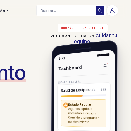
ión
NUEVO · LUB CONTROL
La nueva forma de
cuidar tu
equipo.
9:41
nto
Dashboard
ESTADO GENERAL
Salud de Equipos
1/2 · 50%
Estado Regular:
⚠
Algunos equipos
necesitan atención.
Considera programar
mantenimiento.