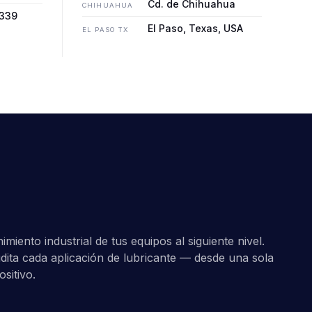
Cd. de Chihuahua
CHIHUAHUA
7339
El Paso, Texas, USA
EL PASO TX
miento industrial de tus equipos al siguiente nivel.
ita cada aplicación de lubricante — desde una sola
ositivo.