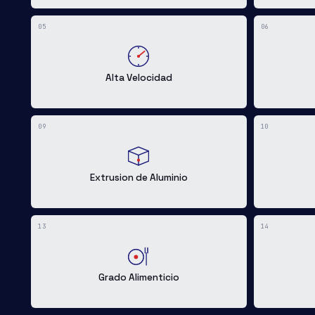
05
06
Alta Velocidad
09
10
Extrusion de Aluminio
13
14
Grado Alimenticio