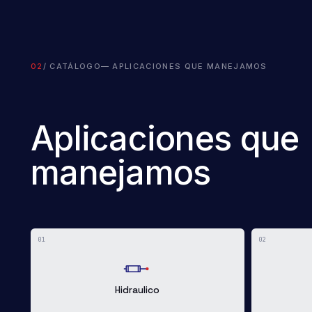
02
/ CATÁLOGO
— APLICACIONES QUE MANEJAMOS
Aplicaciones
que
manejamos
01
02
Hidraulico