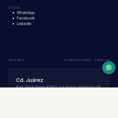
SOCIAL
WhatsApp
Facebook
LinkedIn
OFICINAS
3 UBICACIONES · 1 MISIÓN
Cd. Juárez
Blvd. Óscar Flores #7963, Col. Nuevo Hipódromo CP
32685, Juárez, Chih.
ventas@lubricantesrino.com
(656) 273-4998