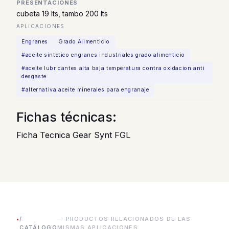
PRESENTACIONES
cubeta 19 lts, tambo 200 lts
APLICACIONES
Engranes
Grado Alimenticio
#aceite sintetico engranes industriales grado alimenticio
#aceite lubricantes alta baja temperatura contra oxidacion anti
desgaste
#alternativa aceite minerales para engranaje
Fichas técnicas:
Ficha Tecnica Gear Synt FGL
•
/
— PRODUCTOS RELACIONADOS DE LAS
CATÁLOGO
MISMAS APLICACIONES