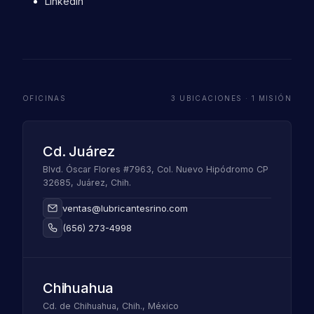
LinkedIn
OFICINAS
3 UBICACIONES · 1 MISIÓN
Cd. Juárez
Blvd. Óscar Flores #7963, Col. Nuevo Hipódromo CP
32685, Juárez, Chih.
ventas@lubricantesrino.com
(656) 273-4998
Chihuahua
Cd. de Chihuahua, Chih., México