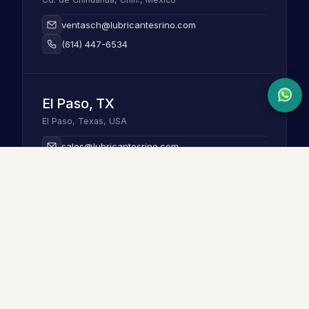
ventasch@lubricantesrino.com
(614) 447-6534
El Paso, TX
El Paso, Texas, USA
sales@lubricantesrino.com
+1 (915) 979-7339
LUBRICANTES