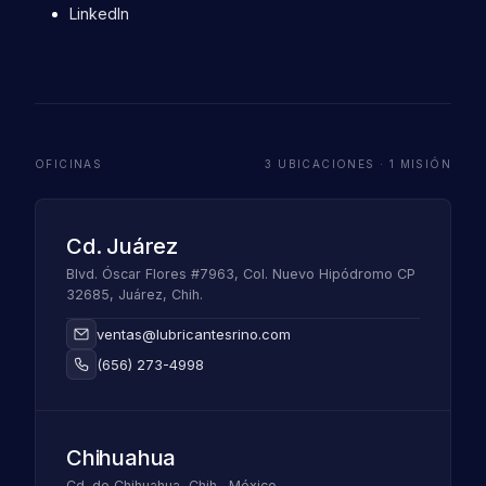
LinkedIn
OFICINAS
3 UBICACIONES · 1 MISIÓN
Cd. Juárez
Blvd. Óscar Flores #7963, Col. Nuevo Hipódromo CP
32685, Juárez, Chih.
ventas@lubricantesrino.com
(656) 273-4998
Chihuahua
Cd. de Chihuahua, Chih., México